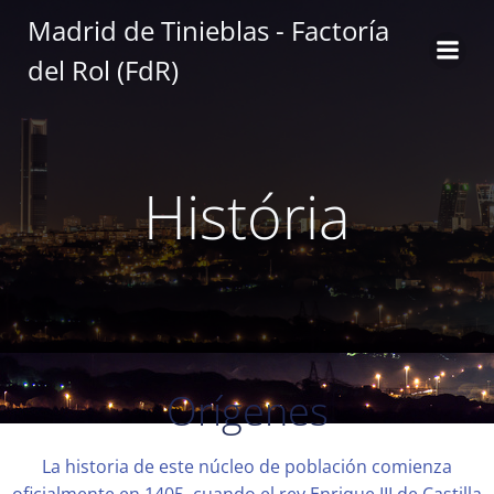
Saltar
Madrid de Tinieblas - Factoría
al
del Rol (FdR)
contenido
História
Orígenes
La historia de este núcleo de población comienza