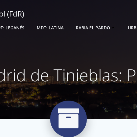
ol (FdR)
T: LEGANÉS
MDT: LATINA
RABIA EL PARDO
URB
rid de Tinieblas: P