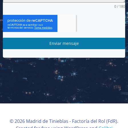
0 / 180
Enviar mensaje
© 2026 Madrid de Tinieblas - Factoría del Rol (FdR).