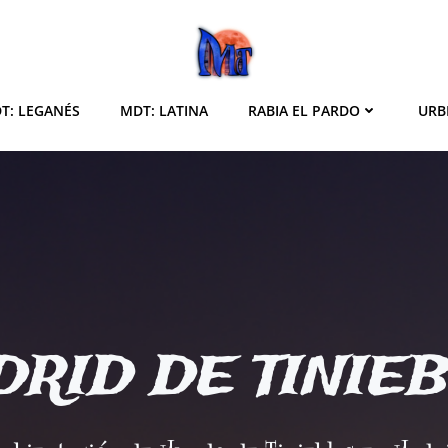
T: LEGANÉS
MDT: LATINA
RABIA EL PARDO
URB
RID DE TINIE