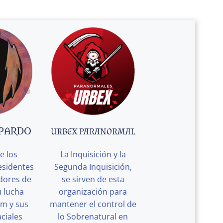
 PARDO
URBEX PARANORMAL
e los
La Inquisición y la
esidentes
Segunda Inquisición,
edores de
se sirven de esta
u lucha
organización para
rm y sus
mantener el control de
ciales
lo Sobrenatural en