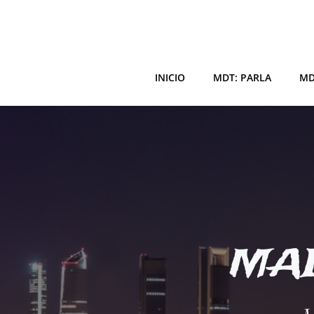
Saltar
al
contenido
INICIO
MDT: PARLA
MD
MAD