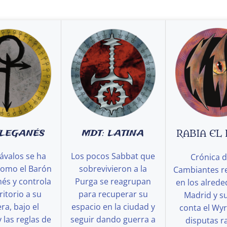
 LEGANÉS
MDT: LATINA
RABIA EL
ávalos se ha
Los pocos Sabbat que
Crónica d
como el Barón
sobrevivieron a la
Cambiantes r
és y controla
Purga se reagrupan
en los alred
ritorio a su
para recuperar su
Madrid y s
a, bajo el
espacio en la ciudad y
conta el Wy
y las reglas de
seguir dando guerra a
disputas ra