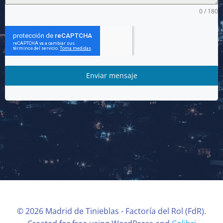
0 / 180
Enviar mensaje
© 2026 Madrid de Tinieblas - Factoría del Rol (FdR).