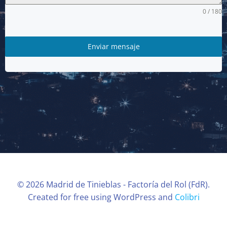
0 / 180
Enviar mensaje
© 2026 Madrid de Tinieblas - Factoría del Rol (FdR).
Created for free using WordPress and
Colibri