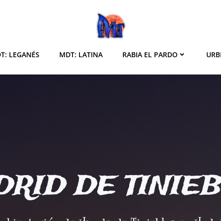
T: LEGANÉS
MDT: LATINA
RABIA EL PARDO
URB
RID DE TINIE