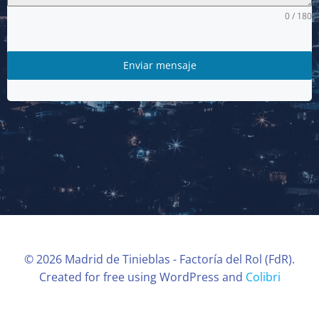
0 / 180
Enviar mensaje
© 2026 Madrid de Tinieblas - Factoría del Rol (FdR).
Created for free using WordPress and
Colibri