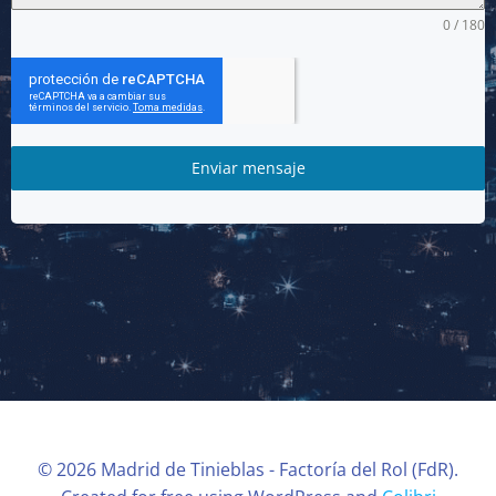
0 / 180
Enviar mensaje
© 2026 Madrid de Tinieblas - Factoría del Rol (FdR).