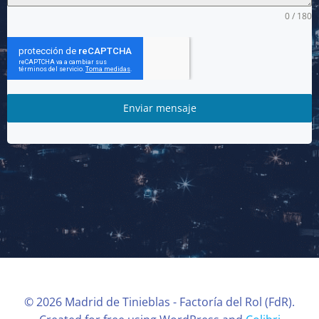
0 / 180
Enviar mensaje
© 2026 Madrid de Tinieblas - Factoría del Rol (FdR).