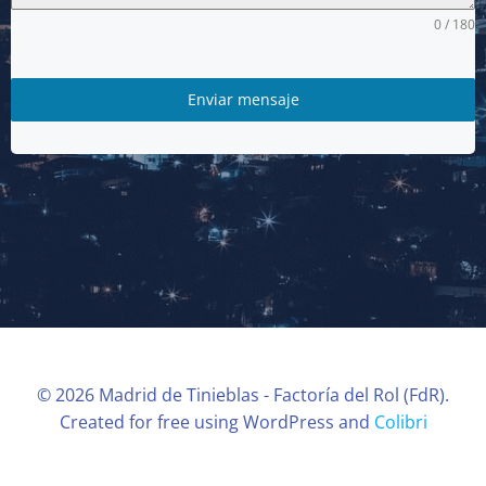
0 / 180
Enviar mensaje
© 2026 Madrid de Tinieblas - Factoría del Rol (FdR).
Created for free using WordPress and
Colibri