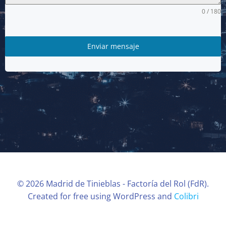
0 / 180
Enviar mensaje
© 2026 Madrid de Tinieblas - Factoría del Rol (FdR).
Created for free using WordPress and
Colibri