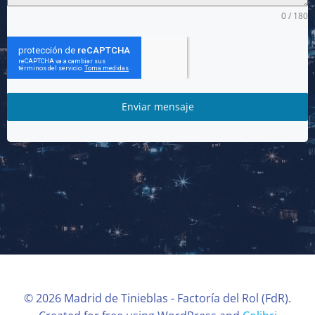
0 / 180
Enviar mensaje
© 2026 Madrid de Tinieblas - Factoría del Rol (FdR).