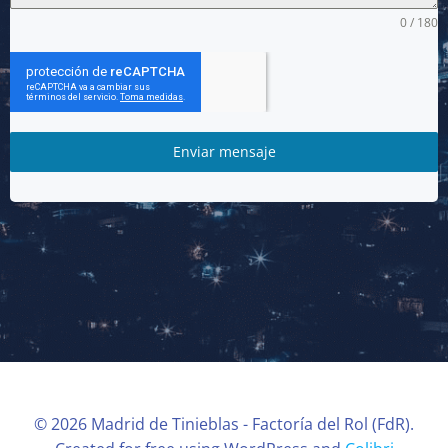
0 / 180
Enviar mensaje
© 2026 Madrid de Tinieblas - Factoría del Rol (FdR).