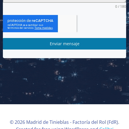
0 / 180
Enviar mensaje
© 2026 Madrid de Tinieblas - Factoría del Rol (FdR).