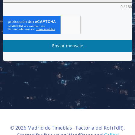
0 / 180
Enviar mensaje
© 2026 Madrid de Tinieblas - Factoría del Rol (FdR).