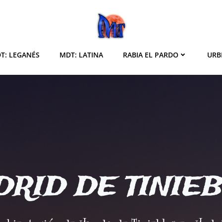
T: LEGANÉS
MDT: LATINA
RABIA EL PARDO
URB
RID DE TINIE