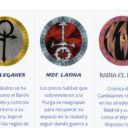
 LEGANÉS
MDT: LATINA
RABIA EL
ávalos se ha
Los pocos Sabbat que
Crónica d
como el Barón
sobrevivieron a la
Cambiantes r
és y controla
Purga se reagrupan
en los alred
ritorio a su
para recuperar su
Madrid y s
a, bajo el
espacio en la ciudad y
conta el Wy
y las reglas de
seguir dando guerra a
disputas ra