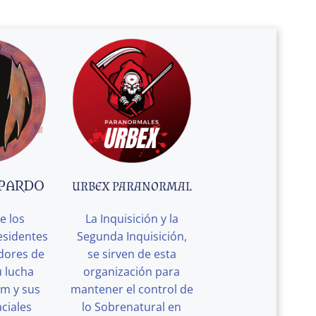
 PARDO
URBEX PARANORMAL
e los
La Inquisición y la
esidentes
Segunda Inquisición,
edores de
se sirven de esta
u lucha
organización para
rm y sus
mantener el control de
ciales
lo Sobrenatural en