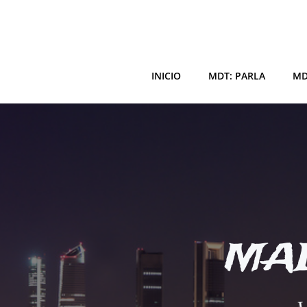
Saltar
al
contenido
INICIO
MDT: PARLA
MD
MAD