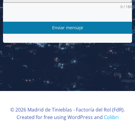
0 / 180
Enviar mensaje
© 2026 Madrid de Tinieblas - Factoría del Rol (FdR).
Created for free using WordPress and
Colibri