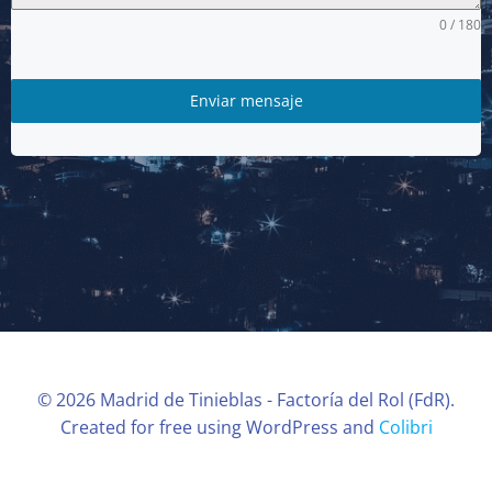
0 / 180
Enviar mensaje
© 2026 Madrid de Tinieblas - Factoría del Rol (FdR).
Created for free using WordPress and
Colibri