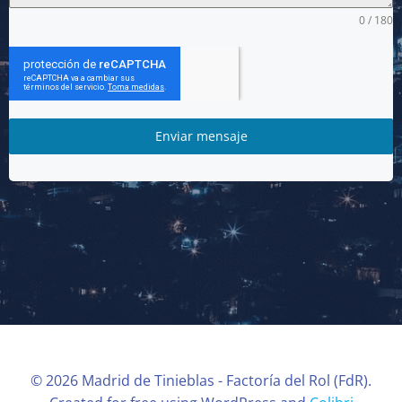
0 / 180
Enviar mensaje
© 2026 Madrid de Tinieblas - Factoría del Rol (FdR).