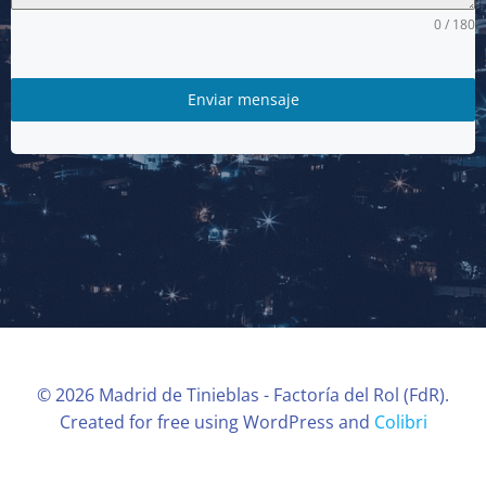
0 / 180
Enviar mensaje
© 2026 Madrid de Tinieblas - Factoría del Rol (FdR).
Created for free using WordPress and
Colibri