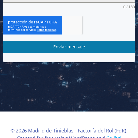
0 / 180
Enviar mensaje
© 2026 Madrid de Tinieblas - Factoría del Rol (FdR).