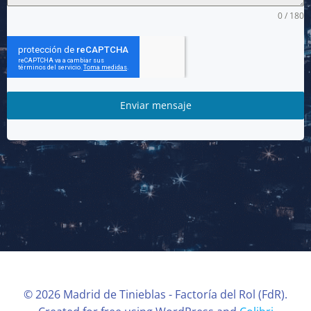
0 / 180
Enviar mensaje
© 2026 Madrid de Tinieblas - Factoría del Rol (FdR).