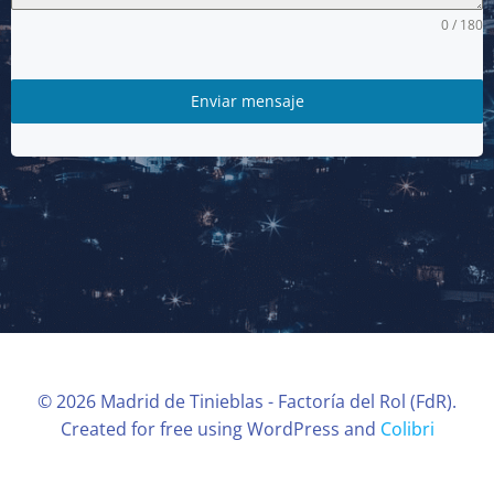
0 / 180
Enviar mensaje
© 2026 Madrid de Tinieblas - Factoría del Rol (FdR).
Created for free using WordPress and
Colibri