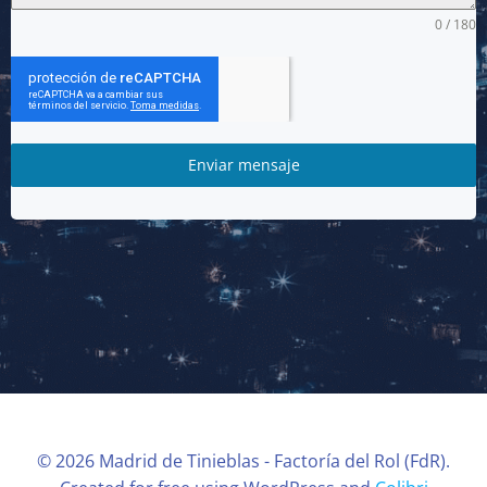
0 / 180
Enviar mensaje
© 2026 Madrid de Tinieblas - Factoría del Rol (FdR).