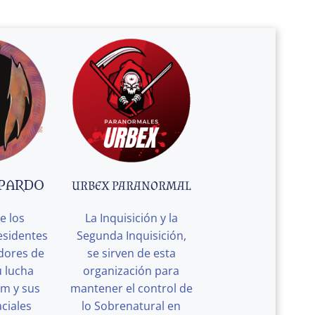
 PARDO
URBEX PARANORMAL
e los
La Inquisición y la
esidentes
Segunda Inquisición,
edores de
se sirven de esta
u lucha
organización para
rm y sus
mantener el control de
ciales
lo Sobrenatural en