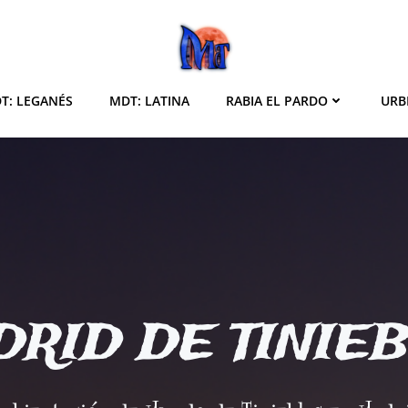
T: LEGANÉS
MDT: LATINA
RABIA EL PARDO
URB
RID DE TINIE