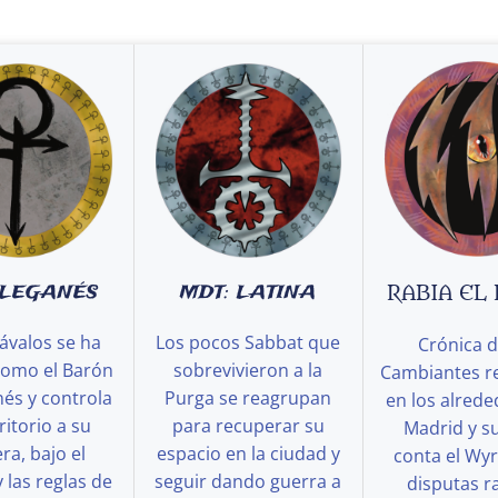
 LEGANÉS
MDT: LATINA
RABIA EL
ávalos se ha
Los pocos Sabbat que
Crónica d
como el Barón
sobrevivieron a la
Cambiantes r
és y controla
Purga se reagrupan
en los alred
ritorio a su
para recuperar su
Madrid y s
a, bajo el
espacio en la ciudad y
conta el Wy
y las reglas de
seguir dando guerra a
disputas ra