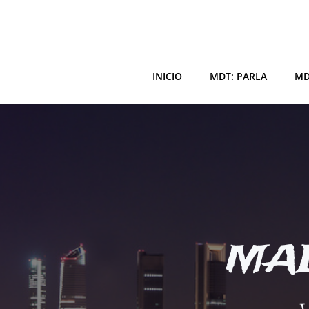
Saltar
al
contenido
INICIO
MDT: PARLA
MD
MAD