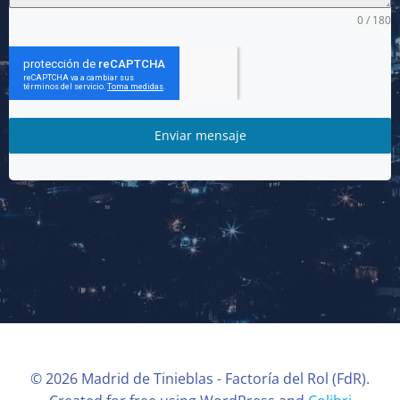
0 / 180
Enviar mensaje
© 2026 Madrid de Tinieblas - Factoría del Rol (FdR).