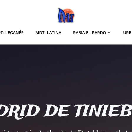
T: LEGANÉS
MDT: LATINA
RABIA EL PARDO
URB
RID DE TINIE