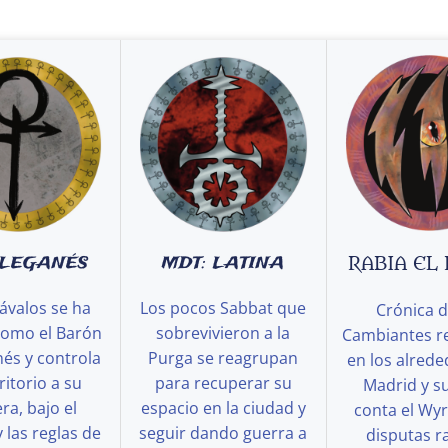
 LEGANÉS
MDT: LATINA
RABIA EL
ávalos se ha
Los pocos Sabbat que
Crónica d
como el Barón
sobrevivieron a la
Cambiantes r
és y controla
Purga se reagrupan
en los alred
ritorio a su
para recuperar su
Madrid y s
a, bajo el
espacio en la ciudad y
conta el Wy
y las reglas de
seguir dando guerra a
disputas ra