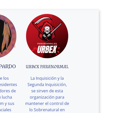
 PARDO
URBEX PARANORMAL
e los
La Inquisición y la
esidentes
Segunda Inquisición,
edores de
se sirven de esta
u lucha
organización para
rm y sus
mantener el control de
ciales
lo Sobrenatural en