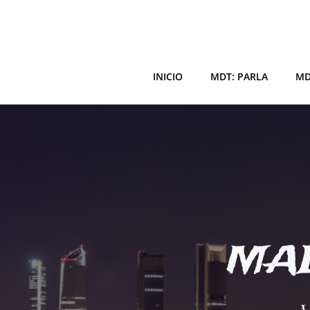
Saltar
al
contenido
INICIO
MDT: PARLA
MD
MAD