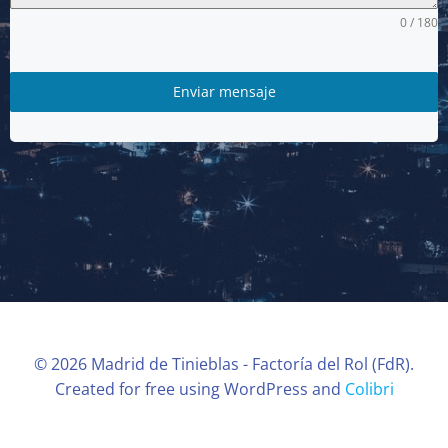
0 / 180
Enviar mensaje
© 2026 Madrid de Tinieblas - Factoría del Rol (FdR).
Created for free using WordPress and
Colibri