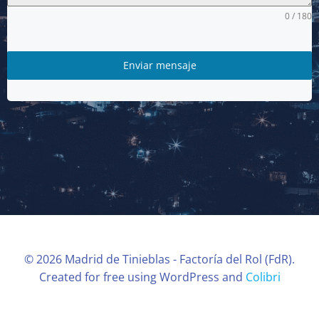
0 / 180
Enviar mensaje
© 2026 Madrid de Tinieblas - Factoría del Rol (FdR).
Created for free using WordPress and
Colibri