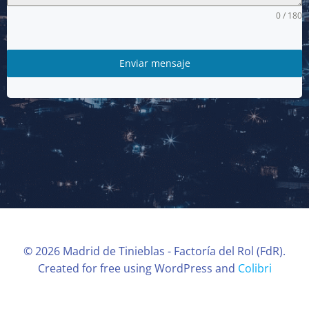
0 / 180
Enviar mensaje
© 2026 Madrid de Tinieblas - Factoría del Rol (FdR).
Created for free using WordPress and
Colibri