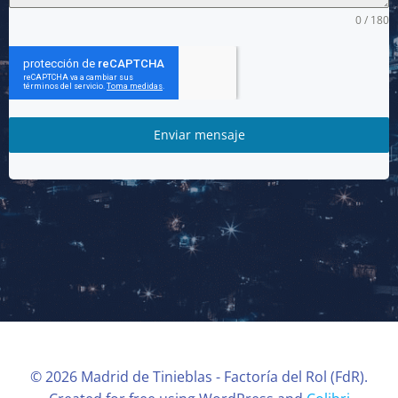
0 / 180
Enviar mensaje
© 2026 Madrid de Tinieblas - Factoría del Rol (FdR).