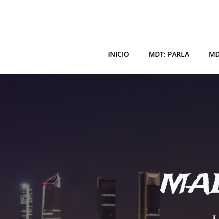
Saltar
al
contenido
INICIO
MDT: PARLA
MD
MAD