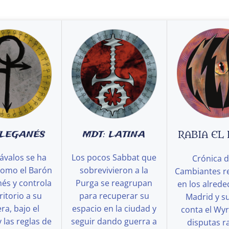
 LEGANÉS
MDT: LATINA
RABIA EL
ávalos se ha
Los pocos Sabbat que
Crónica d
como el Barón
sobrevivieron a la
Cambiantes r
és y controla
Purga se reagrupan
en los alred
ritorio a su
para recuperar su
Madrid y s
a, bajo el
espacio en la ciudad y
conta el Wy
y las reglas de
seguir dando guerra a
disputas ra