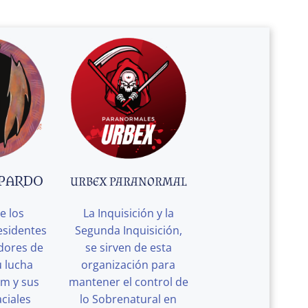
 PARDO
URBEX PARANORMAL
e los
La Inquisición y la
esidentes
Segunda Inquisición,
edores de
se sirven de esta
u lucha
organización para
rm y sus
mantener el control de
ciales
lo Sobrenatural en