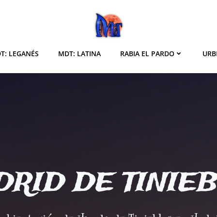
T: LEGANÉS
MDT: LATINA
RABIA EL PARDO
URB
RID DE TINIE