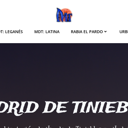
T: LEGANÉS
MDT: LATINA
RABIA EL PARDO
URB
RID DE TINIE