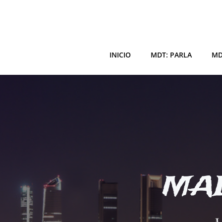
Saltar
al
contenido
INICIO
MDT: PARLA
MD
MAD