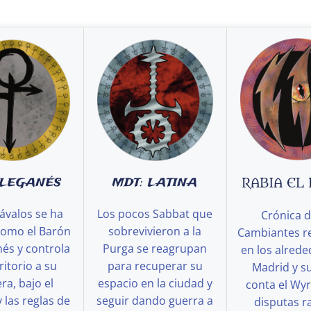
 LEGANÉS
MDT: LATINA
RABIA EL
ávalos se ha
Los pocos Sabbat que
Crónica d
como el Barón
sobrevivieron a la
Cambiantes r
és y controla
Purga se reagrupan
en los alred
ritorio a su
para recuperar su
Madrid y s
a, bajo el
espacio en la ciudad y
conta el Wy
y las reglas de
seguir dando guerra a
disputas ra