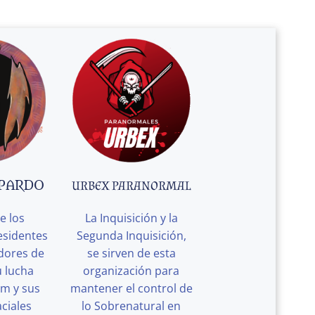
 PARDO
URBEX PARANORMAL
e los
La Inquisición y la
esidentes
Segunda Inquisición,
edores de
se sirven de esta
u lucha
organización para
rm y sus
mantener el control de
ciales
lo Sobrenatural en