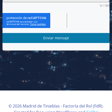
0 / 180
Enviar mensaje
© 2026 Madrid de Tinieblas - Factoría del Rol (FdR).