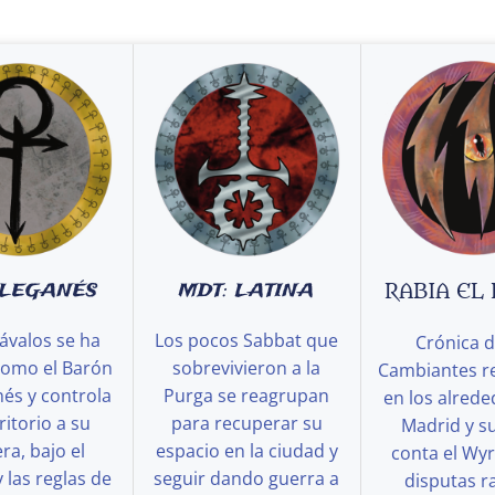
 LEGANÉS
MDT: LATINA
RABIA EL
ávalos se ha
Los pocos Sabbat que
Crónica d
como el Barón
sobrevivieron a la
Cambiantes r
és y controla
Purga se reagrupan
en los alred
ritorio a su
para recuperar su
Madrid y s
a, bajo el
espacio en la ciudad y
conta el Wy
y las reglas de
seguir dando guerra a
disputas ra