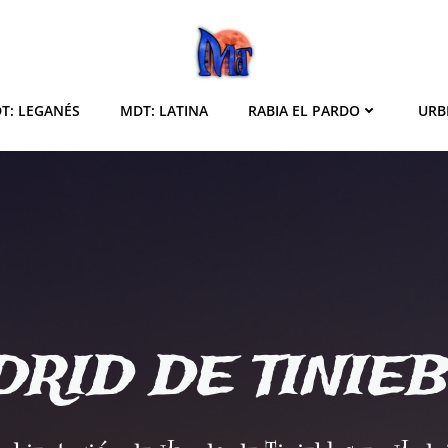
T: LEGANÉS
MDT: LATINA
RABIA EL PARDO
URB
RID DE TINIE