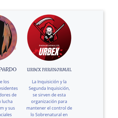
 PARDO
URBEX PARANORMAL
e los
La Inquisición y la
esidentes
Segunda Inquisición,
edores de
se sirven de esta
u lucha
organización para
rm y sus
mantener el control de
ciales
lo Sobrenatural en