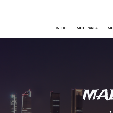
Saltar
al
contenido
INICIO
MDT: PARLA
MD
MAD