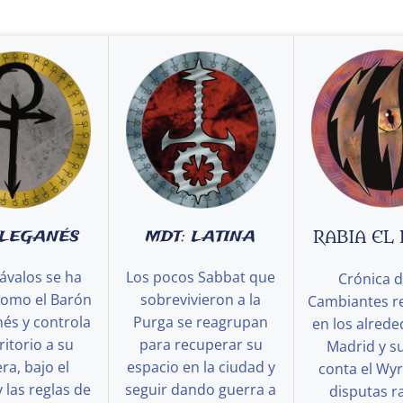
 LEGANÉS
MDT: LATINA
RABIA EL
ávalos se ha
Los pocos Sabbat que
Crónica d
como el Barón
sobrevivieron a la
Cambiantes r
és y controla
Purga se reagrupan
en los alred
ritorio a su
para recuperar su
Madrid y s
a, bajo el
espacio en la ciudad y
conta el Wy
y las reglas de
seguir dando guerra a
disputas ra