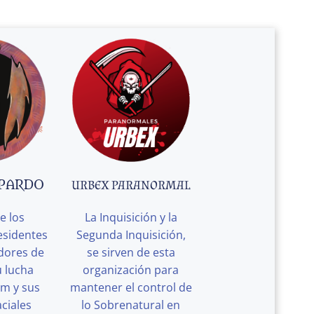
 PARDO
URBEX PARANORMAL
e los
La Inquisición y la
esidentes
Segunda Inquisición,
edores de
se sirven de esta
u lucha
organización para
rm y sus
mantener el control de
ciales
lo Sobrenatural en