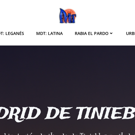
T: LEGANÉS
MDT: LATINA
RABIA EL PARDO
URB
RID DE TINIE