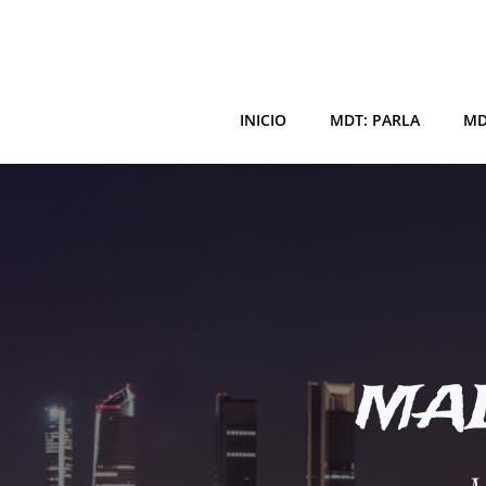
Saltar
al
contenido
INICIO
MDT: PARLA
MD
MAD