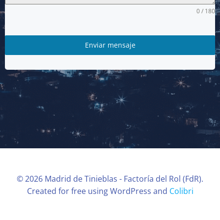
0 / 180
Enviar mensaje
© 2026 Madrid de Tinieblas - Factoría del Rol (FdR).
Created for free using WordPress and
Colibri