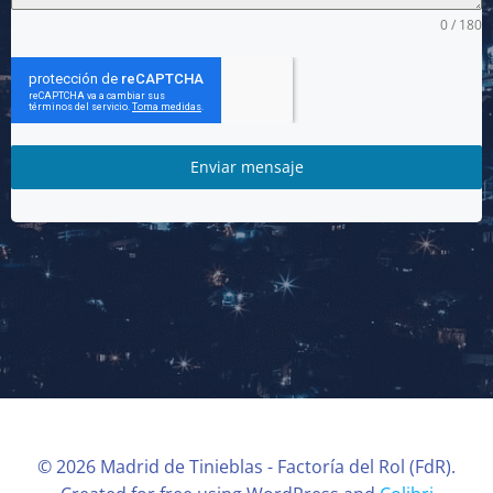
0 / 180
Enviar mensaje
© 2026 Madrid de Tinieblas - Factoría del Rol (FdR).