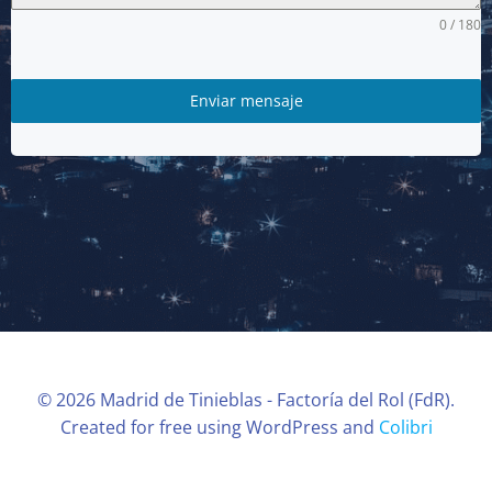
0 / 180
Enviar mensaje
© 2026 Madrid de Tinieblas - Factoría del Rol (FdR).
Created for free using WordPress and
Colibri