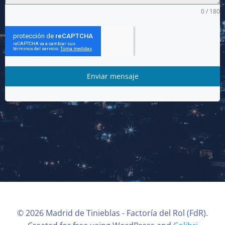
0 / 180
Enviar mensaje
© 2026 Madrid de Tinieblas - Factoría del Rol (FdR).