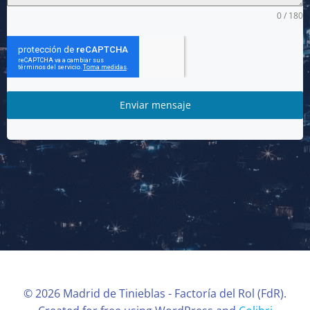
0 / 180
Enviar mensaje
© 2026 Madrid de Tinieblas - Factoría del Rol (FdR).