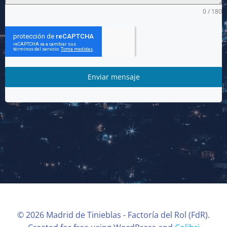
0 / 180
Enviar mensaje
© 2026 Madrid de Tinieblas - Factoría del Rol (FdR).