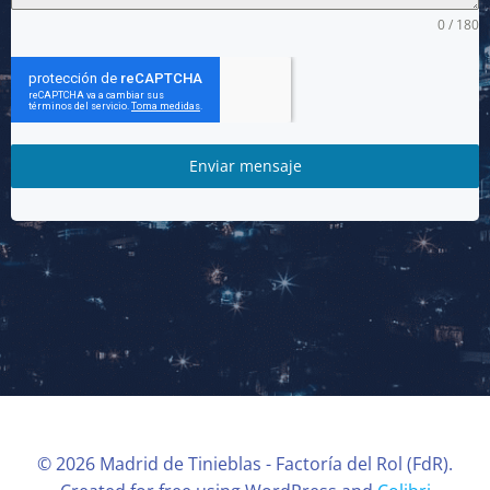
0 / 180
Enviar mensaje
© 2026 Madrid de Tinieblas - Factoría del Rol (FdR).