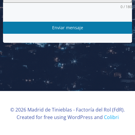
0 / 180
Enviar mensaje
© 2026 Madrid de Tinieblas - Factoría del Rol (FdR).
Created for free using WordPress and
Colibri