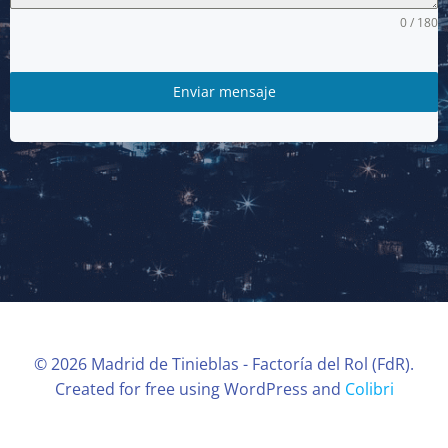
0 / 180
Enviar mensaje
© 2026 Madrid de Tinieblas - Factoría del Rol (FdR).
Created for free using WordPress and
Colibri