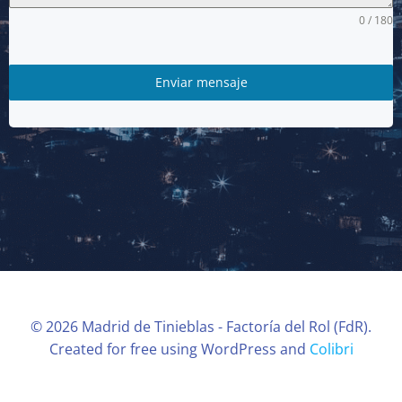
0 / 180
Enviar mensaje
© 2026 Madrid de Tinieblas - Factoría del Rol (FdR).
Created for free using WordPress and
Colibri