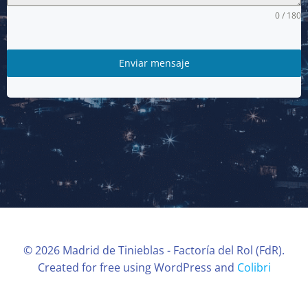
0 / 180
Enviar mensaje
© 2026 Madrid de Tinieblas - Factoría del Rol (FdR).
Created for free using WordPress and
Colibri