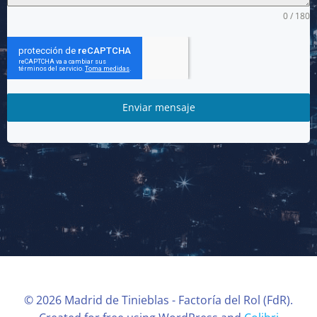
0 / 180
Enviar mensaje
© 2026 Madrid de Tinieblas - Factoría del Rol (FdR).