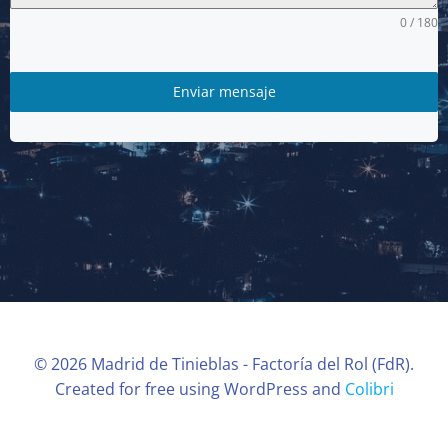
0 / 180
Enviar mensaje
© 2026 Madrid de Tinieblas - Factoría del Rol (FdR).
Created for free using WordPress and
Colibri